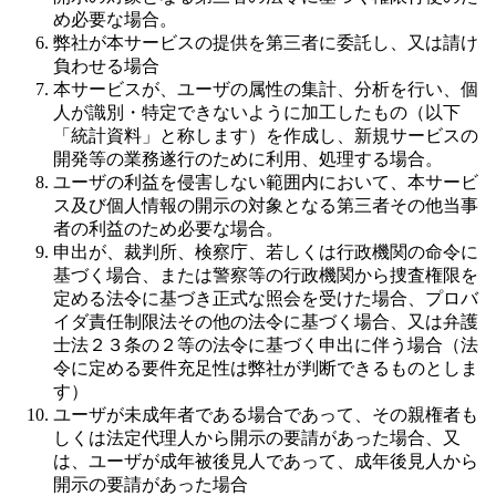
め必要な場合。
弊社が本サービスの提供を第三者に委託し、又は請け
負わせる場合
本サービスが、ユーザの属性の集計、分析を行い、個
人が識別・特定できないように加工したもの（以下
「統計資料」と称します）を作成し、新規サービスの
開発等の業務遂行のために利用、処理する場合。
ユーザの利益を侵害しない範囲内において、本サービ
ス及び個人情報の開示の対象となる第三者その他当事
者の利益のため必要な場合。
申出が、裁判所、検察庁、若しくは行政機関の命令に
基づく場合、または警察等の行政機関から捜査権限を
定める法令に基づき正式な照会を受けた場合、プロバ
イダ責任制限法その他の法令に基づく場合、又は弁護
士法２３条の２等の法令に基づく申出に伴う場合（法
令に定める要件充足性は弊社が判断できるものとしま
す）
ユーザが未成年者である場合であって、その親権者も
しくは法定代理人から開示の要請があった場合、又
は、ユーザが成年被後見人であって、成年後見人から
開示の要請があった場合